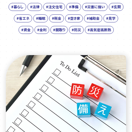
#暮らし
#法律
#注文住宅
#準備
#災害に強い
#玄関
#省エネ
#睡眠
#税金
#空き家
#補助金
#見学
#資金
#金利
#間取り
#防災
#高気密高断熱