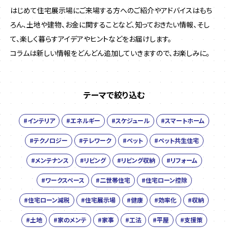
はじめて住宅展示場にご来場する方へのご紹介やアドバイスはもち
ろん、土地や建物、お金に関することなど、
知っておきたい情報、そし
て、楽しく暮らすアイデアやヒントなどをお届けします。
コラムは新しい情報をどんどん追加していきますので、お楽しみに。
テーマで絞り込む
#インテリア
#エネルギー
#スケジュール
#スマートホーム
#テクノロジー
#テレワーク
#ペット
#ペット共生住宅
#メンテナンス
#リビング
#リビング収納
#リフォーム
#ワークスペース
#二世帯住宅
#住宅ローン控除
#住宅ローン減税
#住宅展示場
#健康
#効率化
#収納
#土地
#家のメンテ
#家事
#工法
#平屋
#支援策