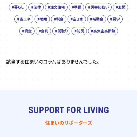
#暮らし
#法律
#注文住宅
#準備
#災害に強い
#玄関
#省エネ
#睡眠
#税金
#空き家
#補助金
#見学
#資金
#金利
#間取り
#防災
#高気密高断熱
該当する住まいのコラムはありませんでした。
SUPPORT FOR LIVING
住まいのサポーターズ