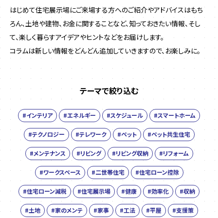
はじめて住宅展示場にご来場する方へのご紹介やアドバイスはもち
ろん、土地や建物、お金に関することなど、
知っておきたい情報、そし
て、楽しく暮らすアイデアやヒントなどをお届けします。
コラムは新しい情報をどんどん追加していきますので、お楽しみに。
テーマで絞り込む
#インテリア
#エネルギー
#スケジュール
#スマートホーム
#テクノロジー
#テレワーク
#ペット
#ペット共生住宅
#メンテナンス
#リビング
#リビング収納
#リフォーム
#ワークスペース
#二世帯住宅
#住宅ローン控除
#住宅ローン減税
#住宅展示場
#健康
#効率化
#収納
#土地
#家のメンテ
#家事
#工法
#平屋
#支援策