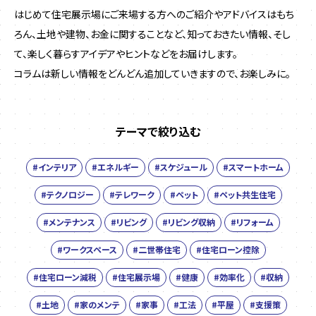
はじめて住宅展示場にご来場する方へのご紹介やアドバイスはもち
ろん、土地や建物、お金に関することなど、
知っておきたい情報、そし
て、楽しく暮らすアイデアやヒントなどをお届けします。
コラムは新しい情報をどんどん追加していきますので、お楽しみに。
テーマで絞り込む
#インテリア
#エネルギー
#スケジュール
#スマートホーム
#テクノロジー
#テレワーク
#ペット
#ペット共生住宅
#メンテナンス
#リビング
#リビング収納
#リフォーム
#ワークスペース
#二世帯住宅
#住宅ローン控除
#住宅ローン減税
#住宅展示場
#健康
#効率化
#収納
#土地
#家のメンテ
#家事
#工法
#平屋
#支援策