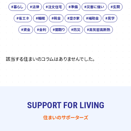
#暮らし
#法律
#注文住宅
#準備
#災害に強い
#玄関
#省エネ
#睡眠
#税金
#空き家
#補助金
#見学
#資金
#金利
#間取り
#防災
#高気密高断熱
該当する住まいのコラムはありませんでした。
SUPPORT FOR LIVING
住まいのサポーターズ