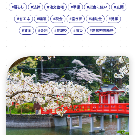
#暮らし
#法律
#注文住宅
#準備
#災害に強い
#玄関
#省エネ
#睡眠
#税金
#空き家
#補助金
#見学
#資金
#金利
#間取り
#防災
#高気密高断熱