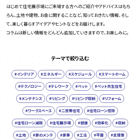
はじめて住宅展示場にご来場する方へのご紹介やアドバイスはもち
ろん、土地や建物、お金に関することなど、
知っておきたい情報、そし
て、楽しく暮らすアイデアやヒントなどをお届けします。
コラムは新しい情報をどんどん追加していきますので、お楽しみに。
テーマで絞り込む
#インテリア
#エネルギー
#スケジュール
#スマートホーム
#テクノロジー
#テレワーク
#ペット
#ペット共生住宅
#メンテナンス
#リビング
#リビング収納
#リフォーム
#ワークスペース
#二世帯住宅
#住宅ローン控除
#住宅ローン減税
#住宅展示場
#健康
#効率化
#収納
#土地
#家のメンテ
#家事
#工法
#平屋
#支援策