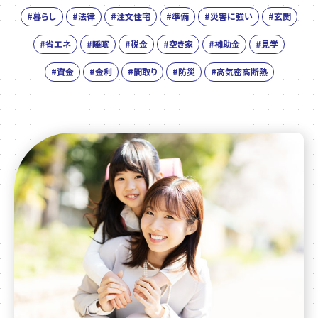
#暮らし
#法律
#注文住宅
#準備
#災害に強い
#玄関
#省エネ
#睡眠
#税金
#空き家
#補助金
#見学
#資金
#金利
#間取り
#防災
#高気密高断熱