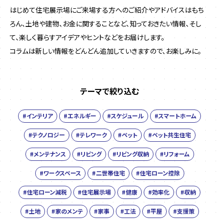
はじめて住宅展示場にご来場する方へのご紹介やアドバイスはもち
ろん、土地や建物、お金に関することなど、
知っておきたい情報、そし
て、楽しく暮らすアイデアやヒントなどをお届けします。
コラムは新しい情報をどんどん追加していきますので、お楽しみに。
テーマで絞り込む
#インテリア
#エネルギー
#スケジュール
#スマートホーム
#テクノロジー
#テレワーク
#ペット
#ペット共生住宅
#メンテナンス
#リビング
#リビング収納
#リフォーム
#ワークスペース
#二世帯住宅
#住宅ローン控除
#住宅ローン減税
#住宅展示場
#健康
#効率化
#収納
#土地
#家のメンテ
#家事
#工法
#平屋
#支援策