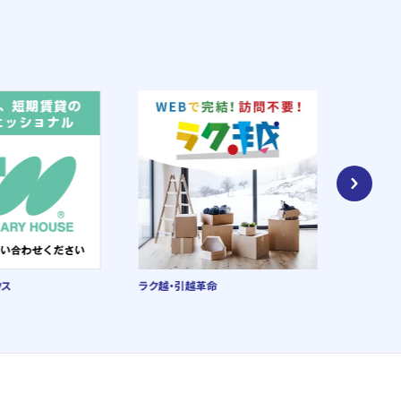
ウス
ラク越・引越革命
朝日新聞