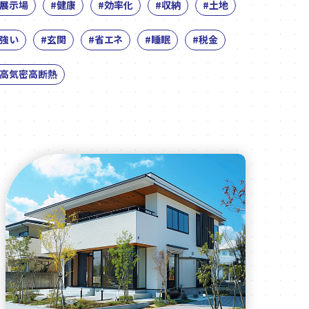
宅展示場
#健康
#効率化
#収納
#土地
に強い
#玄関
#省エネ
#睡眠
#税金
#高気密高断熱