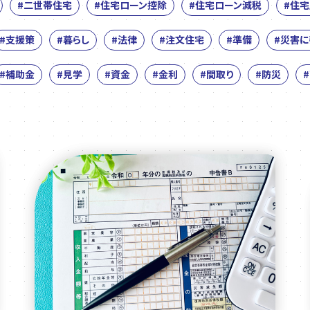
#二世帯住宅
#住宅ローン控除
#住宅ローン減税
#住
#支援策
#暮らし
#法律
#注文住宅
#準備
#災害
#補助金
#見学
#資金
#金利
#間取り
#防災