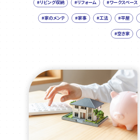
#リビング収納
#リフォーム
#ワークスペース
#家のメンテ
#家事
#工法
#平屋
#空き家