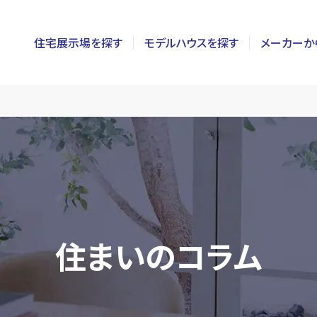
住宅展示場を探す
モデルハウスを探す
メーカーか
東京
茨城
長野
神奈川
栃木
静岡
千葉
群馬
新潟
埼玉
山梨
富山
住まいのコラム