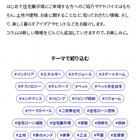
はじめて住宅展示場にご来場する方へのご紹介やアドバイスはもち
ろん、土地や建物、お金に関することなど、
知っておきたい情報、そし
て、楽しく暮らすアイデアやヒントなどをお届けします。
コラムは新しい情報をどんどん追加していきますので、お楽しみに。
テーマで絞り込む
#インテリア
#エネルギー
#スケジュール
#スマートホーム
#テクノロジー
#テレワーク
#ペット
#ペット共生住宅
#メンテナンス
#リビング
#リビング収納
#リフォーム
#ワークスペース
#二世帯住宅
#住宅ローン控除
#住宅ローン減税
#住宅展示場
#健康
#効率化
#収納
#土地
#家のメンテ
#家事
#工法
#平屋
#支援策