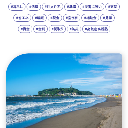
#暮らし
#法律
#注文住宅
#準備
#災害に強い
#玄関
#省エネ
#睡眠
#税金
#空き家
#補助金
#見学
#資金
#金利
#間取り
#防災
#高気密高断熱