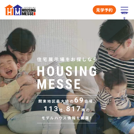
見学予約
69
関東地区最大級の
会場、
113
817
社、
棟の
モデルハウス情報を網羅！