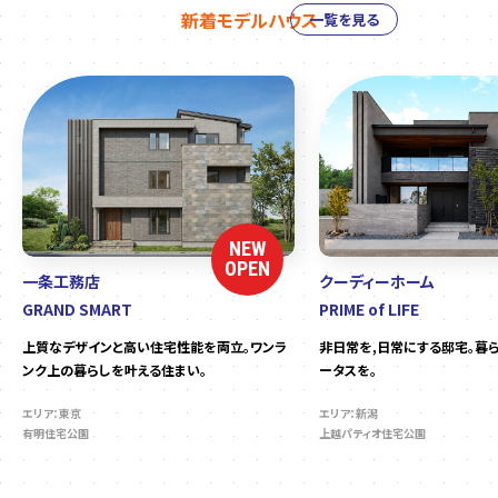
新着モデルハウス
一覧を見る
NEW
OPEN
一条工務店
クーディーホーム
GRAND SMART
PRIME of LIFE
上質なデザインと高い住宅性能を両立。ワンラ
非日常を,日常にする邸宅。暮
ンク上の暮らしを叶える住まい。
ータスを。
エリア：東京
エリア：新潟
有明住宅公園
上越パティオ住宅公園