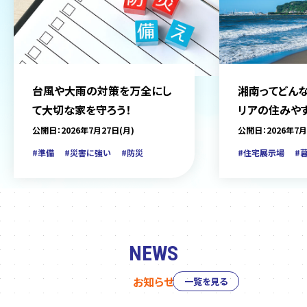
台風や大雨の対策を万全にし
湘南ってどんな
て大切な家を守ろう！
リアの住みや
をご紹介
公開日：2026年7月27日(月)
公開日：2026年7月
#準備
#災害に強い
#防災
#住宅展示場
#
NEWS
お知らせ
一覧を見る