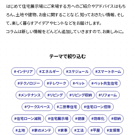
はじめて住宅展示場にご来場する方へのご紹介やアドバイスはもち
ろん、土地や建物、お金に関することなど、
知っておきたい情報、そし
て、楽しく暮らすアイデアやヒントなどをお届けします。
コラムは新しい情報をどんどん追加していきますので、お楽しみに。
テーマで絞り込む
#インテリア
#エネルギー
#スケジュール
#スマートホーム
#テクノロジー
#テレワーク
#ペット
#ペット共生住宅
#メンテナンス
#リビング
#リビング収納
#リフォーム
#ワークスペース
#二世帯住宅
#住宅ローン控除
#住宅ローン減税
#住宅展示場
#健康
#効率化
#収納
#土地
#家のメンテ
#家事
#工法
#平屋
#支援策