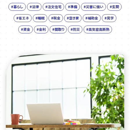
#暮らし
#法律
#注文住宅
#準備
#災害に強い
#玄関
#省エネ
#睡眠
#税金
#空き家
#補助金
#見学
#資金
#金利
#間取り
#防災
#高気密高断熱