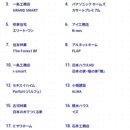
一条工務店
パナソニック ホームズ
3.
4.
GRAND SMART
カサートプレミアム
桧家住宅
アイ工務店
5.
6.
エリート・ワン
N-ees
住友林業
アルネットホーム
7.
8.
The Forest BF
FLAP
一条工務店
日本ハウスHD
10.
11.
i-smart
日本の家・檜の家「館」
セキスイハイム
小堀建設
12.
13.
Parfait（パルフェ）
ALMA
古河林業
積水ハウス
15.
16.
日本の木でつくる家
イズ
ミサワホーム
石井工務店
17.
18.