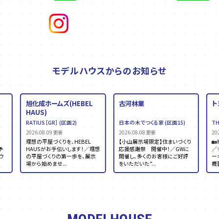
モデルハウスからのお知らせ
旭化成ホームズ(HEBEL
古河林業
ト
HAUS)
RATIUS［GR］
(区画2)
日本の木でつくる家
(区画15)
TH
2026.08.09 更新
2026.08.08 更新
20
ス
理想の平屋づくりを、HEBEL
【小山展示場限定】住まいづくり

予
HAUSがお手伝いします！／理想
応援感謝祭 開催中！／GWに
／
ウ
の平屋づくりの第一歩を、展示
開催し、多くのお客様にご好評
ーキ
場から始めませ...
をいただいた”...
概要