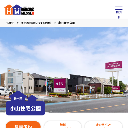
HOME
住宅展示場を探す（栃木）
小山住宅公園
栃木県
小山住宅公園
無料
オンライン・
見学予約