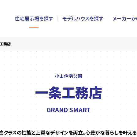
住宅展示場を探す
モデルハウスを探す
メーカーか
東京
茨城
長野
工務店
神奈川
栃木
静岡
千葉
群馬
新潟
小山住宅公園
一条工務店
埼玉
山梨
富山
GRAND SMART
高クラスの性能と上質なデザインを両立。心豊かな暮らしを叶える