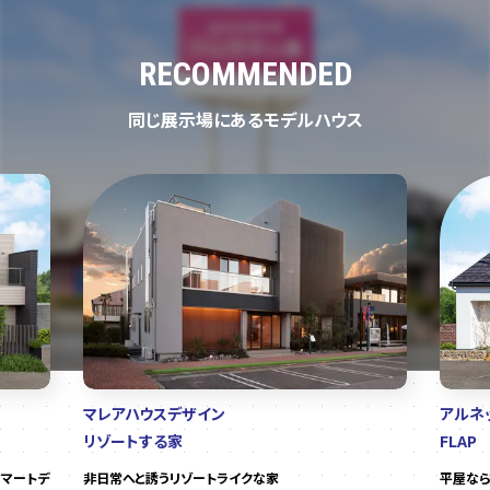
RECOMMENDED
同じ展示場にあるモデルハウス
マレアハウスデザイン
アルネ
リゾートする家
FLAP
マートデ
非日常へと誘うリゾートライクな家
平屋なら