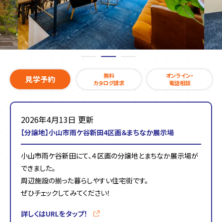
無料
オンライン・
見学予約
カタログ請求
電話相談
2026年4月13日 更新
【分譲地】小山市雨ケ谷新田4区画＆まちなか展示場
小山市雨ケ谷新田にて、４区画の分譲地とまちなか展示場が
できました。
周辺施設の揃った暮らしやすい住宅街です。
ぜひチェックしてみてください！
詳しくはURLをタップ！