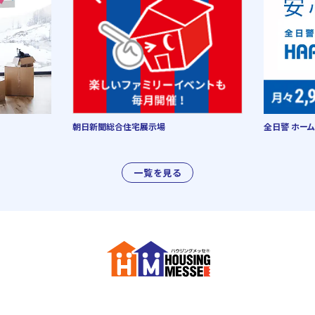
朝日新聞総合住宅展示場
全日警 ホーム
一覧を見る