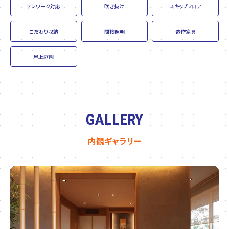
テレワーク対応
吹き抜け
スキップフロア
こだわり収納
間接照明
造作家具
屋上庭園
GALLERY
内観ギャラリー