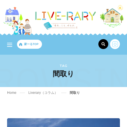
家ーるTOP
ROWSI
TAG
間取り
Home
Liverary（コラム）
間取り