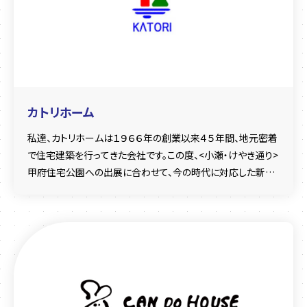
カトリホーム
私達、カトリホームは１９６６年の創業以来４５年間、地元密着
で住宅建築を行ってきた会社です。この度、<小瀬・けやき通り>
甲府住宅公園への出展に合わせて、今の時代に対応した新し
い事業部を開始することになりました。ブランド名称は『K´z
style』カトリﾎｰﾑ（katori home）が、これまで培ってきた設計・
デザイン・素材・技術のAtoZの集大成である住まいをご提案さ
せて頂くという意味を込めています。