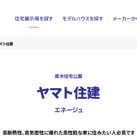
住宅展示場を探す
モデルハウスを探す
メーカーか
東京
茨城
長野
マト住建
神奈川
栃木
静岡
千葉
群馬
新潟
厚木住宅公園
ヤマト住建
埼玉
山梨
富山
エネージュ
高断熱性、高気密性に優れた高性能な家に住みたい人必見です