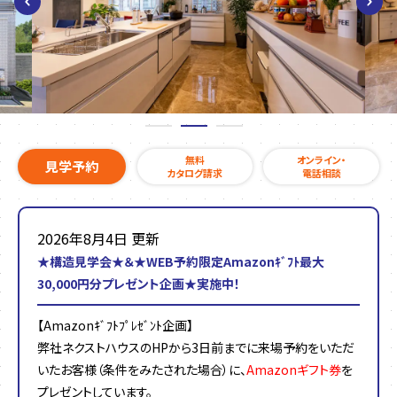
無料
オンライン・
見学予約
カタログ請求
電話相談
2026年8月4日 更新
★構造見学会★＆★WEB予約限定Amazonｷﾞﾌﾄ最大
30,000円分プレゼント企画★実施中！
【Amazonｷﾞﾌﾄﾌﾟﾚｾﾞﾝﾄ企画】
弊社ネクストハウスのHPから3日前までに来場予約をいただ
いたお客様（条件をみたされた場合）に、
Amazonギフト券
を
プレゼントしています。