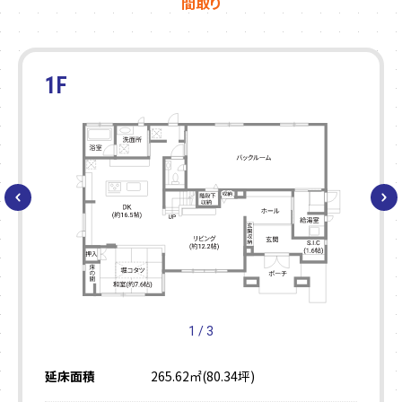
間取り
1F
2F
1
/
3
延床面積
265.62㎡(80.34坪)