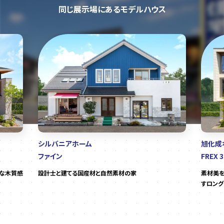
同じ展示場にあるモデルハウス
シルバニアホーム
旭化成ホ
ファイン
FREX
的な木質感
設計士と建てる国産材と自然素材の家
素材美を
すロング