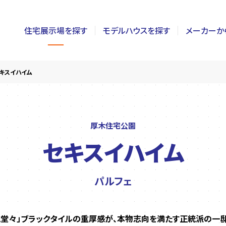
住宅展示場を探す
モデルハウスを探す
メーカーか
東京
茨城
長野
キスイハイム
神奈川
栃木
静岡
千葉
群馬
新潟
厚木住宅公園
セキスイハイム
埼玉
山梨
富山
パルフェ
風堂々」ブラックタイルの重厚感が、本物志向を満たす正統派の一邸