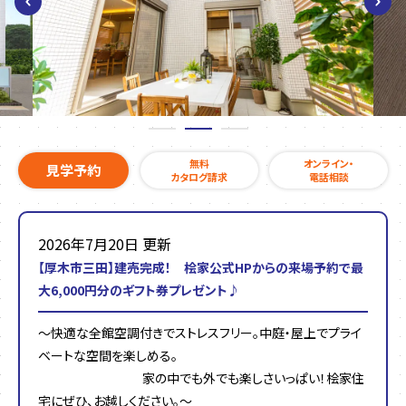
無料
オンライン・
見学予約
カタログ請求
電話相談
2026年7月20日 更新
【厚木市三田】建売完成！ 桧家公式HPからの来場予約で最
大6,000円分のギフト券プレゼント♪
～快適な全館空調付きでストレスフリー。中庭・屋上でプライ
ベートな空間を楽しめる。
家の中でも外でも楽しさいっぱい！桧家住
宅にぜひ、お越しください。～