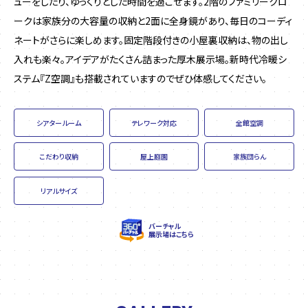
ューをしたり、ゆっくりとした時間を過ごせます。2階のファミリークロ
ークは家族分の大容量の収納と2面に全身鏡があり、毎日のコーディ
ネートがさらに楽しめます。固定階段付きの小屋裏収納は、物の出し
入れも楽々。アイデアがたくさん詰まった厚木展示場。新時代冷暖シ
ステム『Z空調』も搭載されていますのでぜひ体感してください。
シアタールーム
テレワーク対応
全館空調
こだわり収納
屋上庭園
家族団らん
リアルサイズ
バーチャル
展示場はこちら