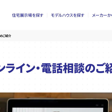
住宅展示場を探す
モデルハウスを探す
メーカーか
東京
茨城
長野
談のご紹介
神奈川
栃木
静岡
千葉
群馬
新潟
ンライン・電話相談の
ご
埼玉
山梨
富山