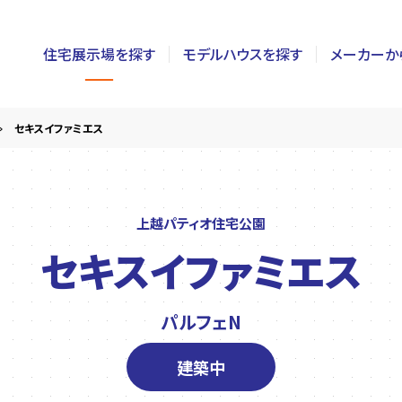
住宅展示場を探す
モデルハウスを探す
メーカーか
東京
茨城
長野
セキスイファミエス
神奈川
栃木
静岡
千葉
群馬
新潟
上越パティオ住宅公園
セキスイファミエス
埼玉
山梨
富山
パルフェN
建築中