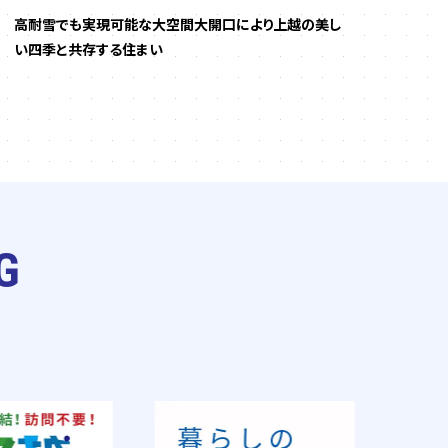
高耐雪でも実現可能な大空間大開口により上越の美し
非日
い四季と共存する住まい
を。
G