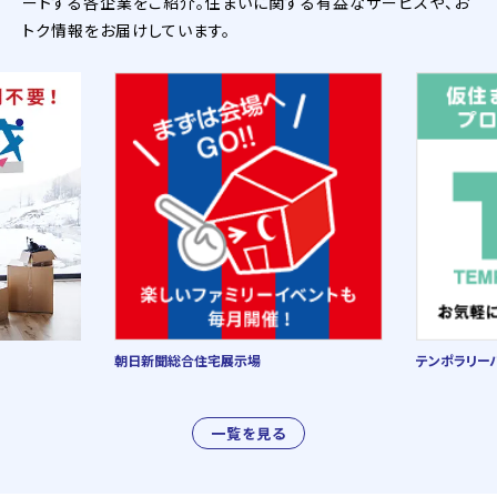
ートする各企業をご紹介。住まいに関する有益なサービスや、お
トク情報をお届けしています。
朝日新聞総合住宅展示場
テンポラリー
一覧を見る