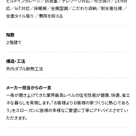
ビルトインガレージ／防音室／テレワーク対応／吹き抜け／ZEH対
応／IoT対応／床暖房／全館空調／こだわり収納／耐水害仕様 ／
全面タイル張り ／費用を抑える
階数
２階建て
構造・工法
外内ダブル断熱工法
メーカー担当からの一言
一条が磨き上げてきた業界最高レベルの住宅性能が健康、快適、省エ
ネな暮らしを実現します。「お客様よりお客様の家づくりに熱心であろ
う」をスローガンに皆様の多様なご要望に丁寧にアドバイスさせてい
ただきます。