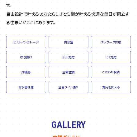
す。
自由設計で叶えるあなたらしさと性能が叶える快適な毎日が両立す
る住まいがここにあります。
ビルトインガレージ
防音室
テレワーク対応
吹き抜け
ZEH対応
IoT対応
床暖房
全館空調
こだわり収納
耐水害仕様
全面タイル張り
費用を抑える
GALLERY