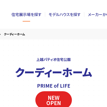
住宅展示場を探す
モデルハウスを探す
メーカーか
東京
茨城
長野
クーディーホーム
神奈川
栃木
静岡
千葉
群馬
新潟
上越パティオ住宅公園
クーディーホーム
埼玉
山梨
富山
PRIME of LIFE
NEW
OPEN