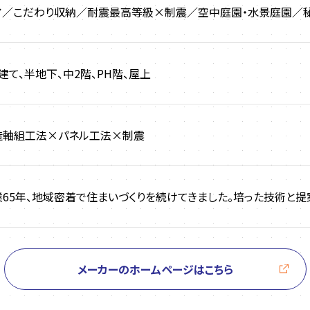
ア／こだわり収納／耐震最高等級×制震／空中庭園・水景庭園／秘
建て、半地下、中2階、PH階、屋上
造軸組工法×パネル工法×制震
業65年、地域密着で住まいづくりを続けてきました。培った技術と提
メーカーのホームページはこちら