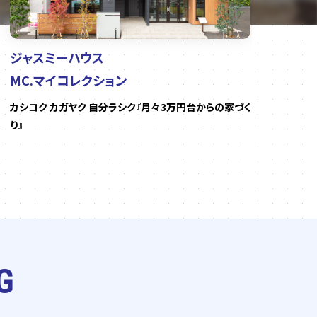
ジャスミーハウス
セ
MC.マイコレクション
パ
カシコク カガヤク 自分ラシク『月々3万円台からの家づく
鉄
り』
明
G