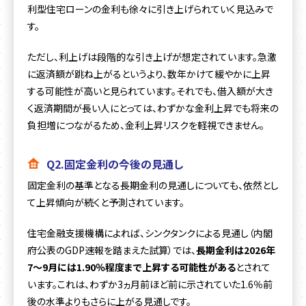
利型住宅ローンの金利も徐々に引き上げられていく見込みで
す。
ただし、利上げは段階的な引き上げが想定されています。急激
に返済額が跳ね上がるというより、数年かけて緩やかに上昇
する可能性が高いと見られています。それでも、借入額が大き
く返済期間が長い人にとっては、わずかな金利上昇でも将来の
負担増につながるため、金利上昇リスクを軽視できません。
Q2.固定金利の今後の見通し
固定金利の基準となる長期金利の見通しについても、依然とし
て上昇傾向が続くと予測されています。
住宅金融支援機構によれば、シンクタンクによる見通し（内閣
府公表のGDP速報を踏まえた試算）では、
長期金利は2026年
7〜9月には1.90％程度まで上昇する可能性がある
とされて
います。これは、わずか3ヵ月前ほど前に示されていた1.6％前
後の水準よりもさらに上がる見通しです。