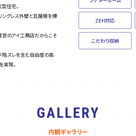
シアタールーム
代型住宅。
ーリングレス外壁と瓦屋根を標
ZEH対応
金経営のアイ工務店だからこそ
こだわり収納
ど半階ズレを含む自由度の高
を実現。
GALLERY
内観ギャラリー