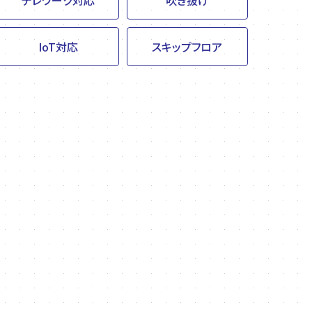
テレワーク対応
吹き抜け
IoT対応
スキップフロア