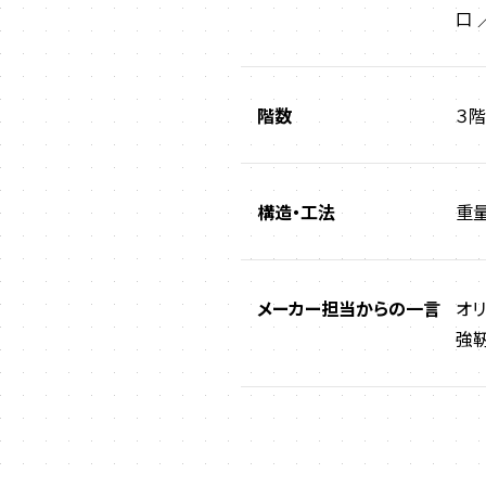
口 
階数
３
構造・工法
重
メーカー担当からの一言
オリ
強靭