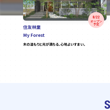
8/22
ン
オープン
予定
住友林業
My Forest
階建
木の温もりと光が満ちる、心地よいすまい。