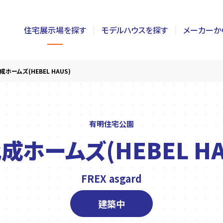
住宅展示場を探す
モデルハウスを探す
メーカーか
東京
茨城
長野
成ホームズ(HEBEL HAUS)
神奈川
栃木
静岡
千葉
群馬
新潟
有明住宅公園
成ホームズ(HEBEL HA
埼玉
山梨
富山
FREX asgard
建築中