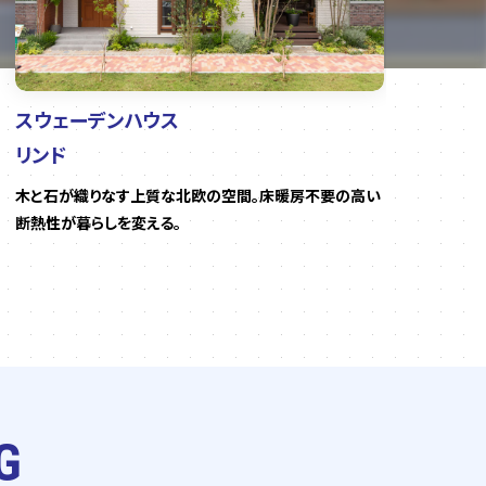
スウェーデンハウス
ア
リンド
N-
木と石が織りなす上質な北欧の空間。床暖房不要の高い
東京
断熱性が暮らしを変える。
心
G