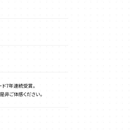
ード7年連続受賞。
を是非ご体感ください。