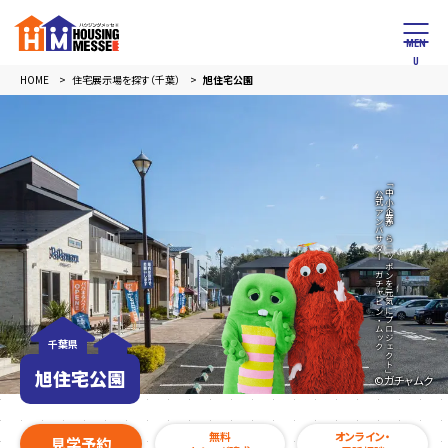
HOME
住宅展示場を探す（千葉）
旭住宅公園
公式アンバサダー ガチャピン・ムック
「中小企業からニッポンを元気にプロジェクト」
千葉県
旭住宅公園
©︎ガチャムク
無料
オンライン・
見学予約