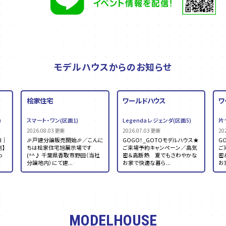
モデルハウスからのお知らせ
桧家住宅
ワールドハウス
ワ
)
スマート・ワン(区画1)
Legenda レジェンダ(区画5)
片
2026.08.03 更新
2026.07.03 更新
20
棟｜
🎉戸建分譲販売開始🎉／こんに
GOGO！_GOTOモデルハウス★
G
】
ちは桧家住宅旭展示場です
ご来場予約キャンペーン／高気
ご
っ
(^^♪ 千葉県香取市野田（当社
密＆高断熱 夏でもさわやかな
密
分譲地内）にて建...
お家で快適な暮ら...
お
MODELHOUSE