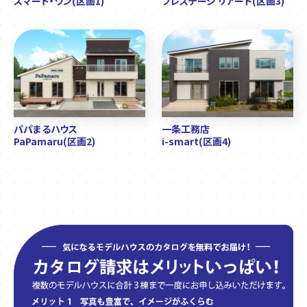
スマート・ワン(区画1)
プレステージ リアード(区画3)
パパまるハウス
一条工務店
PaPamaru(区画2)
i-smart(区画4)