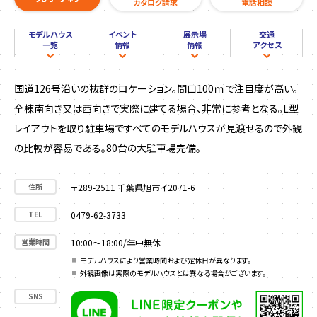
カタログ請求
電話相談
モデルハウス
イベント
展示場
交通
一覧
情報
情報
アクセス
国道126号沿いの抜群のロケーション。間口100ｍで注目度が高い。
全棟南向き又は西向きで実際に建てる場合、非常に参考となる。L型
レイアウトを取り駐車場ですべてのモデルハウスが見渡せるので外観
の比較が容易である。80台の大駐車場完備。
住所
〒289-2511 千葉県旭市イ2071-6
TEL
0479-62-3733
営業時間
10:00〜18:00/年中無休
モデルハウスにより営業時間および定休日が異なります。
外観画像は実際のモデルハウスとは異なる場合がございます。
SNS