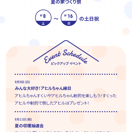
夏の家づくり祭
8
16
8
8
/
/
～
の土日祝
土
日
8月9日 (日)
みんな大好き！アヒルちゃん縁日
アヒルちゃんすくいやアヒルちゃん射的を楽しもう！すくった
アヒルや射的で倒したアヒルはプレゼント！
8月11日 (祝)
夏の収穫抽選会