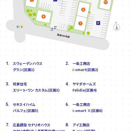
スウェーデンハウス
一条工務店
1.
2.
グラン(区画1)
i-smart(区画2)
桧家住宅
ヤマダホームズ
3.
4.
エリート・ワン カスタム(区画3)
Felidia(区画4)
セキスイハイム
一条工務店
5.
6.
パルフェ(区画5)
i-smart Ⅱ(区画6)
広島建設 セナリオハウス
アイ工務店
7.
8.
セナリオ檜HB＋高断熱仕様warm
N-ees (8区画)