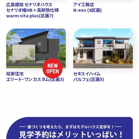
広島建設 セナリオハウス
アイ工務店
セナリオ檜HB＋高断熱仕様
N-ees (8区画)
warm vita plus(区画7)
NEW
OPEN
桧家住宅
セキスイハイム
エリート・ワン カスタム(区画3)
パルフェ(区画5)