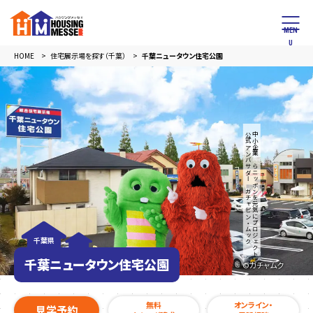
HOME
住宅展示場を探す（千葉）
千葉ニュータウン住宅公園
公式アンバサダー ガチャピン・ムック
「中小企業からニッポンを元気にプロジェクト」
千葉県
千葉ニュータウン住宅公園
©︎ガチャムク
無料
オンライン・
見学予約