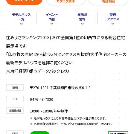
カタログ請求
電話相談
モデルハウス
イベント
展示場
交通
一覧
情報
情報
アクセス
住みよさランキング2018(※)で全国第1位の印西市にある総合住宅
展示場です!
「印西牧の原駅」から徒歩3分とアクセスも抜群!大手住宅メーカーの
最新モデルハウスを是非ご覧ください!
※東洋経済「都市データパック」より
住所
〒270-1331 千葉県印西市牧の原6-1-3
TEL
0476-48-7320
営業時間
10:00〜18:00/年中無休
モデルハウスにより営業時間および定休日が異なります。
外観画像は実際のモデルハウスとは異なる場合がございます。
SNS