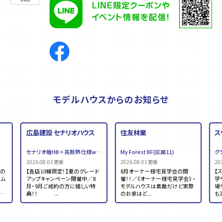
モデルハウスからのお知らせ
広島建設 セナリオハウス
住友林業
ス
セナリオ檜HB＋高断熱仕様warm vita plus(区画7)
My Forest BF(区画11)
グ
2026.08.01 更新
2026.08.01 更新
20
の
【各店10棟限定！】夏のグレード
8月オーナー様宅見学会の開
【
ム
アップキャンペーン開催中／8
催！！／《オーナー様宅見学会》 ・
学
月・9月ご成約の方に嬉しい特
モデルハウスは素敵だけど実際
場
ー
典！！ ...
のお家はど...
も涼