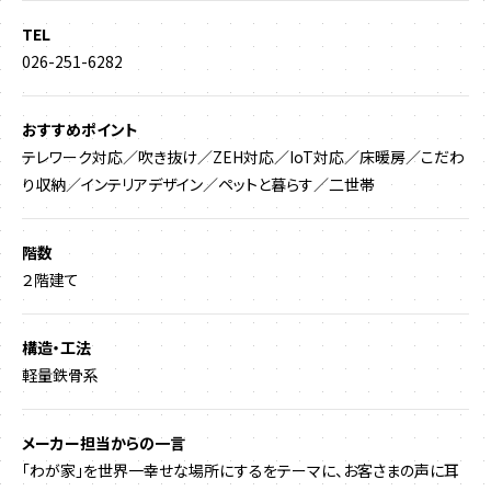
TEL
026-251-6282
おすすめポイント
テレワーク対応／吹き抜け／ZEH対応／IoT対応／床暖房／こだわ
り収納／インテリアデザイン／ペットと暮らす／二世帯
階数
２階建て
構造・工法
軽量鉄骨系
メーカー担当からの一言
「わが家」を世界一幸せな場所にするをテーマに、お客さまの声に耳