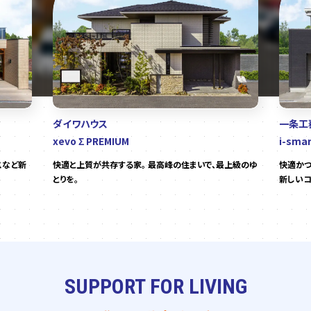
ダイワハウス
一条工
xevo Σ PREMIUM
i-sma
スなど新
快適と上質が共存する家。 最高峰の住まいで、最上級のゆ
快適かつ
とりを。
新しいコ
SUPPORT FOR LIVING