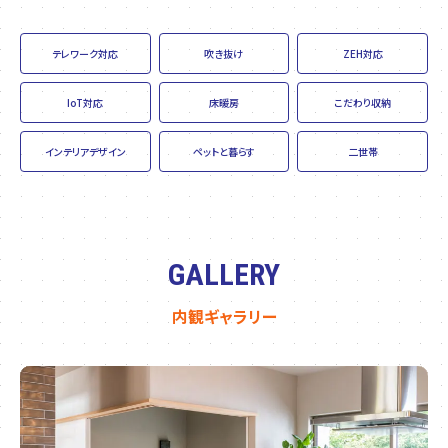
テレワーク対応
吹き抜け
ZEH対応
IoT対応
床暖房
こだわり収納
インテリアデザイン
ペットと暮らす
二世帯
GALLERY
内観ギャラリー