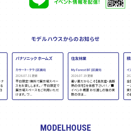
モデルハウスからのお知らせ
パナソニック ホームズ
住友林業
積
カサート・テラ
(区画8)
My Forest BF
(区画9)
イ
2026.07.31 更新
2026.07.19 更新
20
ーナ
平日限定！無料で展示場スペー
暑い夏だからこそ【高気密・高断
全
る
スをお貸しします。／平日限定で
熱の住宅】を体感下さい！！／■
ー
日
展示場スペースをご利用いただ
イベント概要 お引渡しの後の実
実
けます。 ワ...
際の住ま...
の
MODELHOUSE