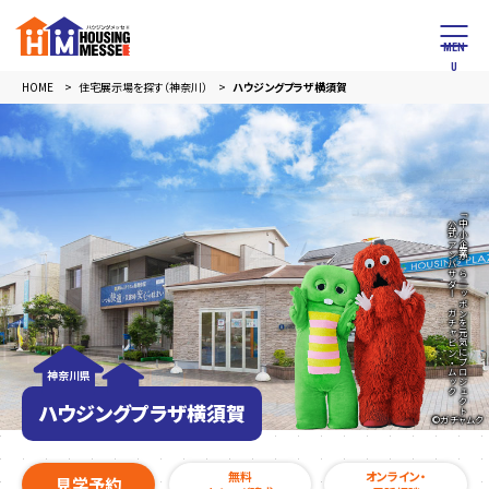
HOME
住宅展示場を探す（神奈川）
ハウジングプラザ横須賀
公式アンバサダー ガチャピン・ムック
「中小企業からニッポンを元気にプロジェクト」
神奈川県
ハウジングプラザ横須賀
©︎ガチャムク
無料
オンライン・
見学予約