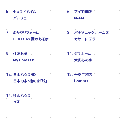
セキスイハイム
アイ工務店
5.
6.
パルフェ
N-ees
ミサワリフォーム
パナソニック ホームズ
7.
8.
CENTURY 蔵のある家
カサート・テラ
住友林業
タマホーム
9.
11.
My Forest BF
大安心の家
日本ハウスHD
一条工務店
12.
13.
日本の家・檜の家「館」
i-smart
積水ハウス
14.
イズ