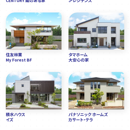
CENTURY 蔵のある家
J・レジデンス
住友林業
タマホーム
My Forest BF
大安心の家
積水ハウス
パナソニック ホームズ
イズ
カサート・テラ