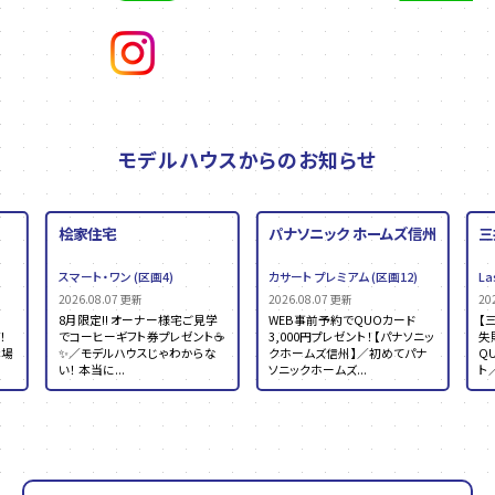
モデルハウスからのお知らせ
桧家住宅
パナソニック ホームズ信州
三
スマート・ワン
(区画4)
カサート プレミアム
(区画12)
La
2026.08.07 更新
2026.08.07 更新
20
8月限定!! オーナー様宅ご見学
WEB事前予約でQUOカード
【
！
でコーヒーギフト券プレゼント☕
3,000円プレゼント！【パナソニッ
失
示場
✨／モデルハウスじゃわからな
クホームズ信州】／初めてパナ
Q
い！ 本当に...
ソニックホームズ...
ト