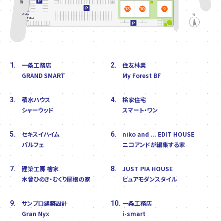
一条工務店
住友林業
1.
2.
GRAND SMART
My Forest BF
積水ハウス
桧家住宅
3.
4.
シャーウッド
スマート・ワン
セキスイハイム
niko and ... EDIT HOUSE
5.
6.
パルフェ
ニコアンドが編集する家
建築工房 檜家
JUST PIA HOUSE
7.
8.
木曾ひのき・むくり屋根の家
ピュアモダンスタイル
サンプロ建築設計
一条工務店
9.
10.
Gran Nyx
i-smart