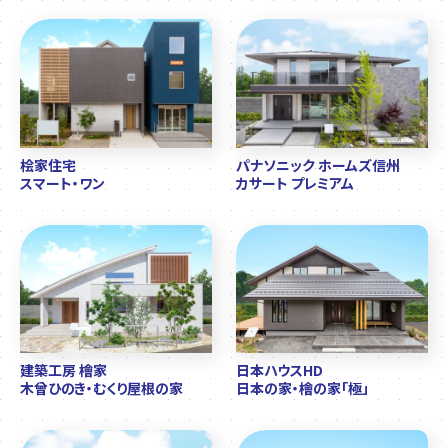
桧家住宅
パナソニック ホームズ信州
スマート・ワン
カサート プレミアム
建築工房 檜家
日本ハウスHD
木曾ひのき・むくり屋根の家
日本の家・檜の家「極」