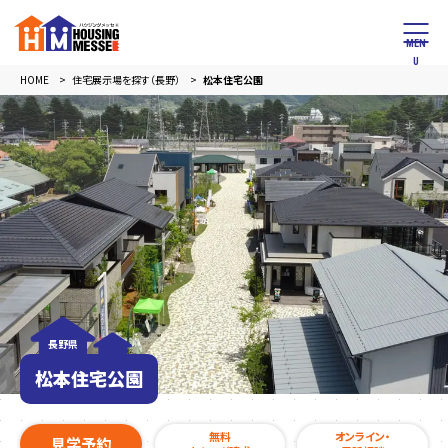
HOME
住宅展示場を探す（長野）
松本住宅公園
長野県
松本住宅公園
無料
オンライン・
見学予約