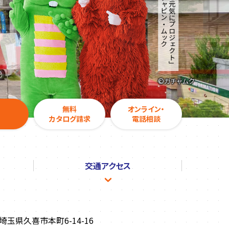
©︎ガチャムク
無料
オンライン・
カタログ請求
電話相談
交通
アクセス
5 埼玉県久喜市本町6-14-16