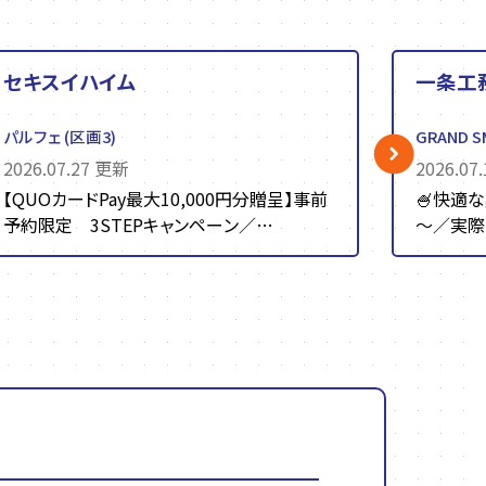
セキスイハイム
一条工
パルフェ
(区画3)
GRAND S
2026.07.27 更新
2026.07
【QUOカードPay最大10,000円分贈呈】事前
🍧快適
予約限定 3STEPキャンペーン／
～／実際
＼家づくり応援 3...