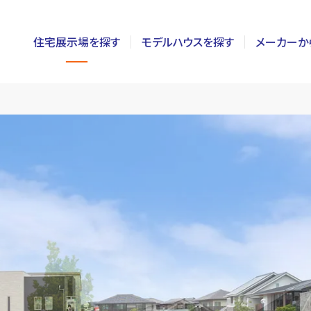
住宅展示場を探す
モデルハウスを探す
メーカーか
東京
茨城
長野
神奈川
栃木
静岡
千葉
群馬
新潟
埼玉
山梨
富山