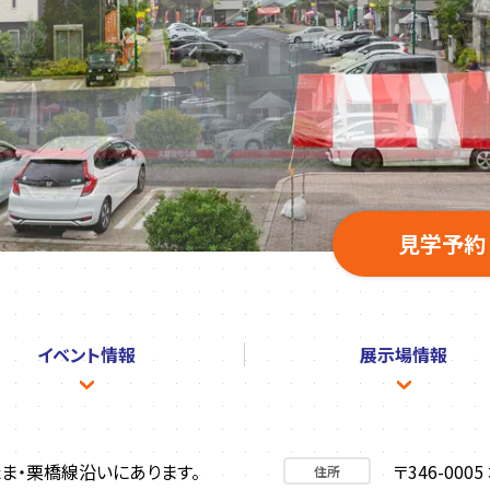
見学予約
イベント
情報
展示場
情報
ま・栗橋線沿いにあります。
〒346-000
住所