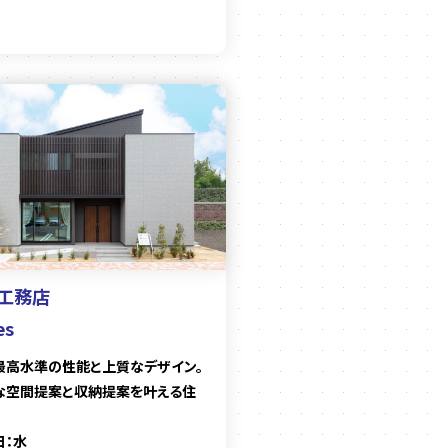
工務店
es
最高水準の性能と上質なデザイン。
な空間提案と収納提案を叶える住
日：水