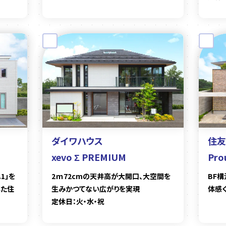
ダイワハウス
住友
xevo Σ PREMIUM
Pro
1」を
2ｍ72cmの天井高が大開口、大空間を
BF
した住
生みかつてない広がりを実現
体感く
定休日：火・水・祝