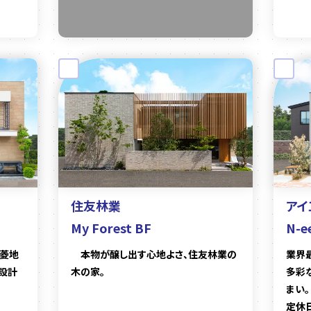
住友林業
アイ
My Forest BF
N-e
三菱地
本物が醸し出す心地よさ、住友林業の
業界
設計
木の家。
多彩
まい。
定休