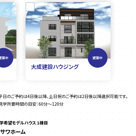
建築中
建築中
大成建設ハウジング
平日のご予約は4日後以降、土日祝のご予約は2日後以降選択可能です。
見学所要時間の目安：60分～120分
学希望モデルハウス 1棟目
ミサワホーム