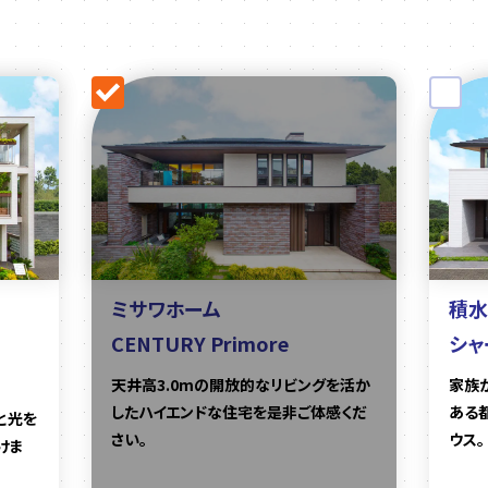
ミサワホーム
積水
CENTURY Primore
シャ
天井高3.0mの開放的なリビングを活か
家族
したハイエンドな住宅を是非ご体感くだ
ある
と光を
さい。
ウス。
けま