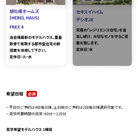
旭化成ホームズ
セキスイハイム
(HEBEL HAUS)
デシオJX
FREX 4
究極の「レジリエンス住宅」を追
及し続け、 大切なモノを守るご提
当会場最新のモデルハウス。重量
案を致します。
鉄骨で実現する都市型住宅の新
定休日：水
提案を体感して下さい。
定休日：火・水
希望日程
必須
平日のご予約は4日後以降、土日祝のご予約は2日後以降選択可能です。
見学所要時間の目安：60分～120分
見学希望モデルハウス 1棟目