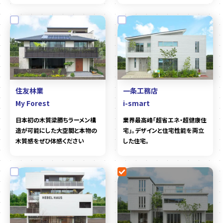
住友林業
一条工務店
My Forest
i-smart
日本初の木質梁勝ちラーメン構
業界最高峰「超省エネ・超健康住
造が可能にした大空間と本物の
宅」。デザインと住宅性能を両立
木質感をぜひ体感ください
した住宅。