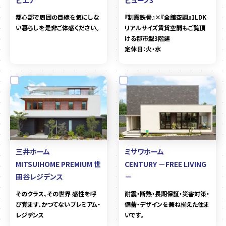
都心部で周囲の目線を気にしな
『制震鉄骨』×『全館空調』1LDK
い暮らしを是非ご体感ください。
リアルサイズ賃貸空間もご覧頂
ける都市型3階建
定休日：火・水
三井ホーム
ミサワホーム
MITSUIHOME PREMIUM 世
CENTURY －FREE LIVING
田谷レジデンス
－
そのクラス、その世界 感性を呼
耐震・断熱・長期保証・災害対策・
び覚ます、かつてないプレミアム・
備蓄・デザインを兼ね揃えた住ま
レジデンス
いです。