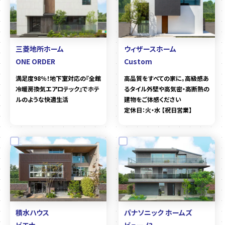
三菱地所ホーム
ウィザースホーム
ONE ORDER
Custom
満足度98％！地下室対応の『全館
高品質をすべての家に。高級感あ
冷暖房換気エアロテック』でホテ
るタイル外壁や高気密・高断熱の
ルのような快適生活
建物をご体感ください
定休日：火・水 【祝日営業】
積水ハウス
パナソニック ホームズ
ビエナ
ビューノ3