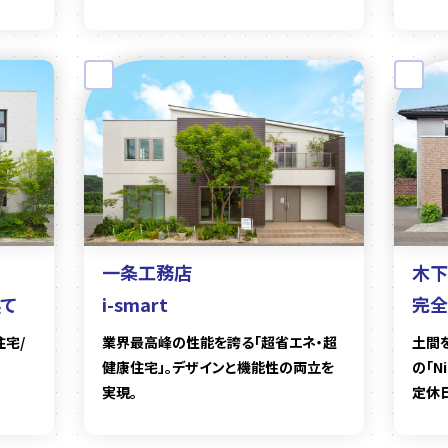
一条工務店
木下
建て
i-smart
完全
住宅/
業界最高峰の性能を誇る「超省エネ・超
土間
健康住宅」。デザインと機能性の両立を
の「N
実現。
定休日