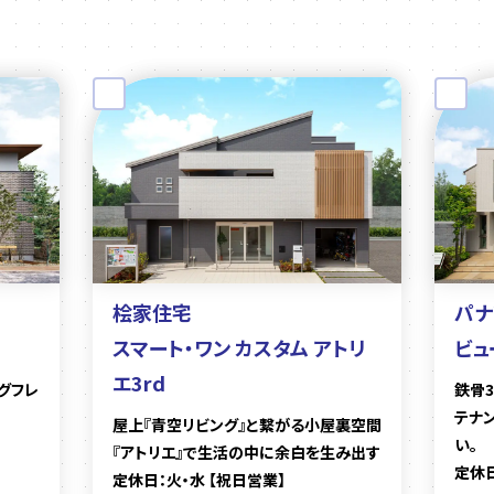
桧家住宅
パナ
スマート・ワン カスタム アトリ
ビュ
エ3rd
グフレ
鉄骨
テナ
屋上『青空リビング』と繋がる小屋裏空間
い。
『アトリエ』で生活の中に余白を生み出す
定休日
定休日：火・水 【祝日営業】