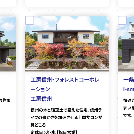
工房信州・フォレストコーポレ
一条
ーション
i-s
工房信州
の住ま
快適
まい
信州の木と珪藻土で設えた住宅。信州ラ
です。
イフの豊かさを加速させる土間サロンが
見どころ
定休日：火・水 【祝日営業】