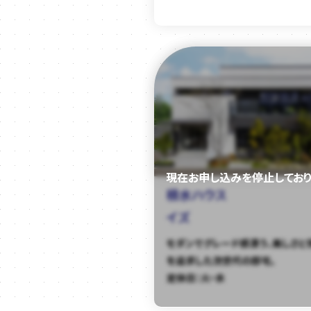
積水ハウス
イズ
モダンでグレード感漂う、美しさと
を追求した次世代の邸宅。
定休日：火・水