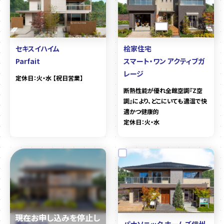
セキスイハイム
桧家住宅
Parfait
スマート・ワン アクティブガ
レージ
定休日：火・水 【祝日営業】
断熱性能が優れ全館空調『Z空
調』により、どこにいても適温で快
適かつ健康的
定休日：火・水
積水ハウス
パナソニック ホームズ信州