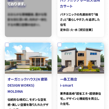
シャーウッド
カサート
おおらかな寄棟屋根、豊かな陰
パナソニックの先進技術で「強
影を刻む深い軒。内外が一体化
さ」と「暮らしやすさ」を追求した
する大開口空間の住まい。
住宅
定休日：火・水 【祝日営業】
オーガニックハウス(N 建築
一条工務店
DESIGN WORKS)
i-smart
MOLDINA
業界最高峰「超省エネ・超健康住
宅」。デザインと機能性を両立し
伝統的な様式に、モダンな空気
た住宅。
感・美しい空間を取り入れたデザ