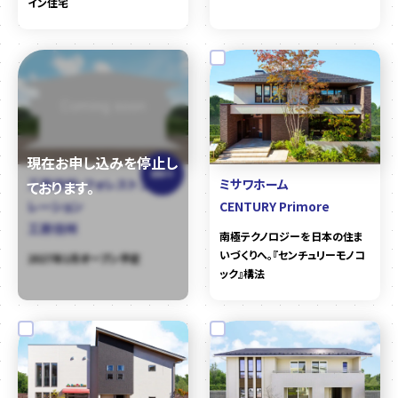
イン住宅
建築中
工房信州・フォレストコーポ
ミサワホーム
レーション
CENTURY Primore
工房信州
南極テクノロジーを日本の住ま
いづくりへ。『センチュリーモノコ
2027年1月オープン予定
ック』構法