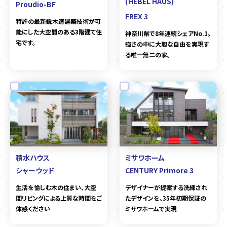
(HEBEL HAUS)
Proudio-BF
FREX 3
特許の最新鋭木造建築技術が可
能にした大空間のある3階建て住
神奈川県で8年連続シェアNo.1。
宅です。
強さの中に大胆な自由を実現す
る唯一無二の家。
積水ハウス
ミサワホーム
シャーウッド
CENTURY Primore 3
生活を愉しむ木の住まい、大空
デザイナーが提案する洗練され
間リビングによる上質な時間をご
たデザインを、35年初期保証の
体感ください
ミサワホームで実現