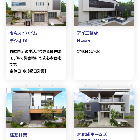
セキスイハイム
アイ工務店
デシオJX
N-ees
自給自足の生活ができる最先端
定休日：火・水
モデルで災害時にも安心な住宅
です。
定休日：水 【祝日営業】
旭化成ホームズ
住友林業