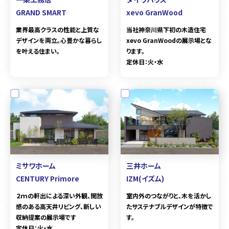
GRAND SMART
xevo GranWood
業界最高クラスの性能と上質な
当社神奈川県下初の木造住宅
デザインを両立。心豊かな暮らし
xevo GranWoodの展示場とな
を叶える住まい。
ります。
定休日：火・水
ミサワホーム
三井ホーム
CENTURY Primore
IZM(イズム)
２ｍの軒出による深い外観、開放
室内外のつながりと、木を活かし
感のある高天井リビング、新しい
たサステナブルデザインが特徴で
収納提案の展示場です
す。
定休日：火・水