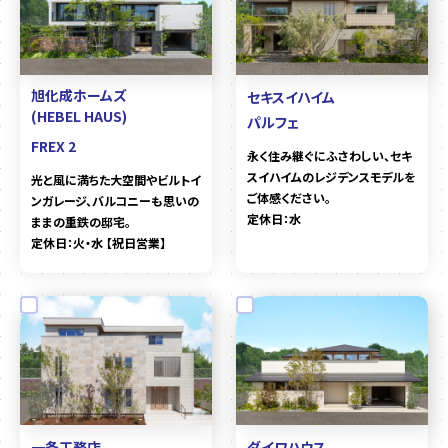
旭化成ホームズ
セキスイハイム
(HEBEL HAUS)
パルフェ
FREX 2
永く住み継ぐにふさわしい、セキ
スイハイムのレジデンスモデルを
光と風に満ちた大空間やビルトイ
ご体感ください。
ンガレージ、バルコニーも思いの
定休日：水
ままの重鉄の邸宅。
定休日：火・水 【祝日営業】
一条工務店
ダイワハウス