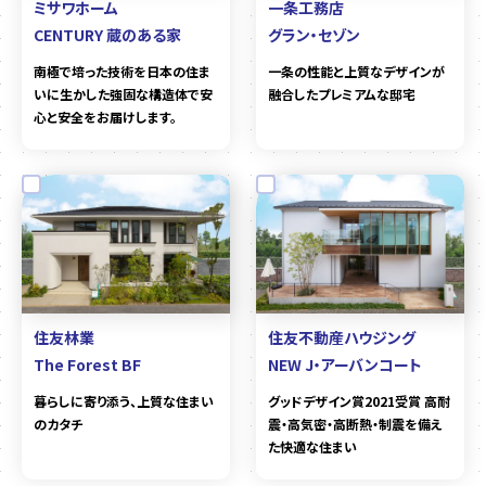
ミサワホーム
一条工務店
CENTURY 蔵のある家
グラン・セゾン
南極で培った技術を日本の住ま
一条の性能と上質なデザインが
いに生かした強固な構造体で安
融合したプレミアムな邸宅
心と安全をお届けします。
住友林業
住友不動産ハウジング
The Forest BF
NEW J・アーバンコート
暮らしに寄り添う、上質な住まい
グッドデザイン賞2021受賞 高耐
のカタチ
震・高気密・高断熱・制震を備え
た快適な住まい