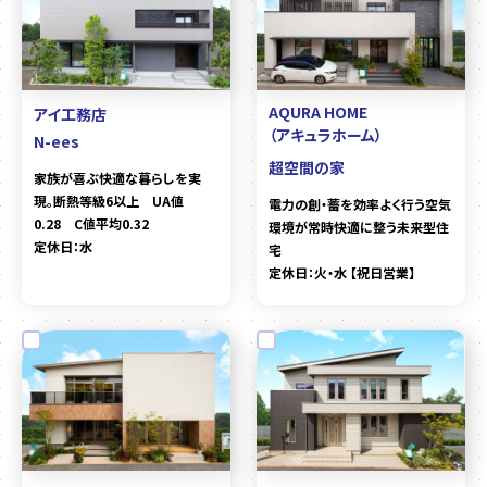
AQURA HOME
アイ工務店
（アキュラホーム）
N-ees
超空間の家
家族が喜ぶ快適な暮らしを実
現。断熱等級6以上 UA値
電力の創・蓄を効率よく行う空気
0.28 C値平均0.32
環境が常時快適に整う未来型住
定休日：水
宅
定休日：火・水 【祝日営業】