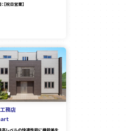
：【祝日営業】
工務店
mart
最高レベルの快適性能に機能美を