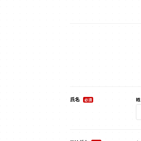
氏名
姓
必須