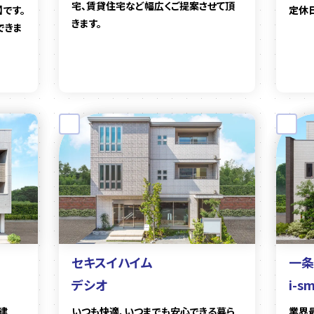
宅、賃貸住宅など幅広くご提案させて頂
です。
定休日
きます。
できま
セキスイハイム
一条
デシオ
i-s
建
いつも快適、いつまでも安心できる暮ら
業界