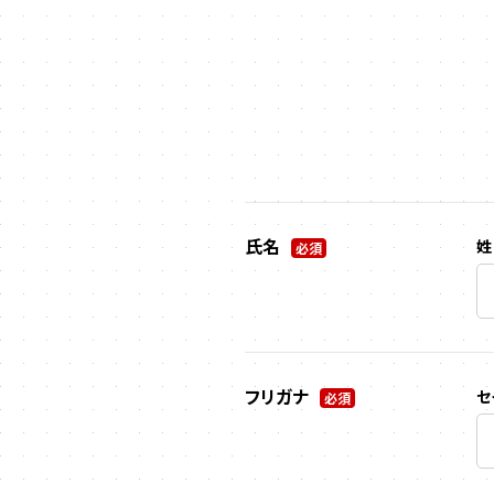
氏名
姓
必須
フリガナ
セ
必須