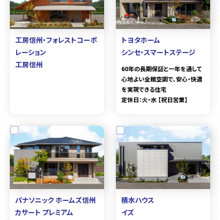
工房信州・フォレストコーポ
トヨタホーム
レーション
シンセ・スマートステージ
工房信州
60年の長期保証と一年を通して
心地よい全館空調で、安心・快適
を実現できる住宅
定休日：火・水 【祝日営業】
パナソニック ホームズ信州
積水ハウス
カサート プレミアム
イズ