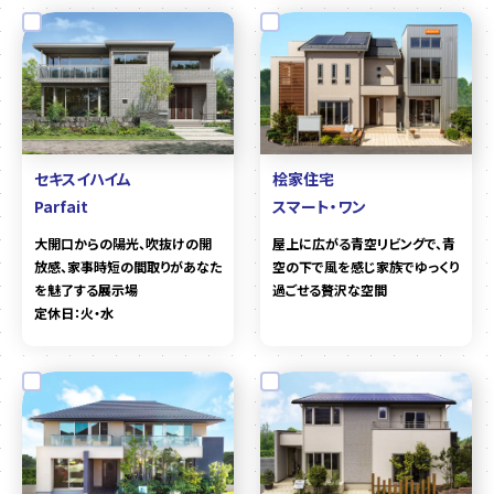
セキスイハイム
桧家住宅
Parfait
スマート・ワン
大開口からの陽光、吹抜けの開
屋上に広がる青空リビングで、青
放感、家事時短の間取りがあなた
空の下で風を感じ家族でゆっくり
を魅了する展示場
過ごせる贅沢な空間
定休日：火・水