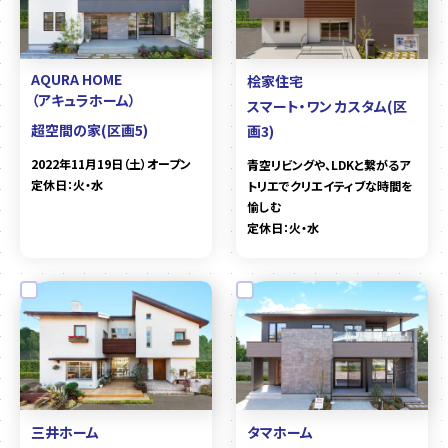
AQURA HOME
桧家住宅
（アキュラホーム）
スマート・ワン カスタム(区
超空間の家(区画5)
画3)
2022年11月19日（土）オープン
青空リビングや、LDKと繋がるア
定休日：火・水
トリエでクリエイティブな時間を
愉しむ
定休日：火・水
三井ホーム
タマホーム