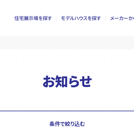
住宅展示場を探す
モデルハウスを探す
メーカーか
東京
茨城
長野
神奈川
栃木
静岡
千葉
群馬
新潟
お知らせ
埼玉
山梨
富山
条件で絞り込む