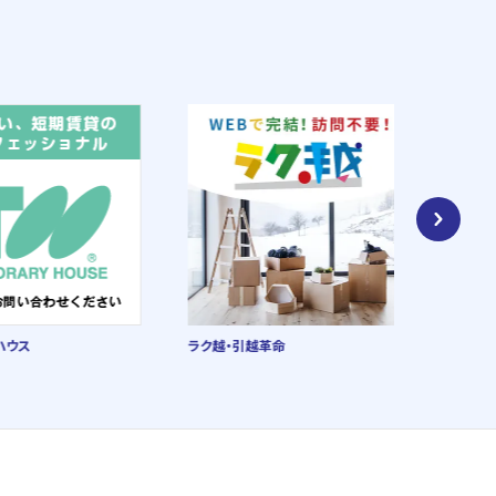
ウス
ラク越・引越革命
朝日新聞