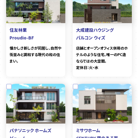
住友林業
大成建設ハウジング
Proudio-BF
パルコン ウィズ
懐かしさ新しさが同居し、自然や
店舗とオープンオフィス併用のホ
街並みと調和する現代の和の住
テルのような住宅。唯一のPC造
まい。
ならではの大空間。
定休日：火・水
パナソニック ホームズ
ミサワホーム
ビューノ
CENTURY 蔵のある家