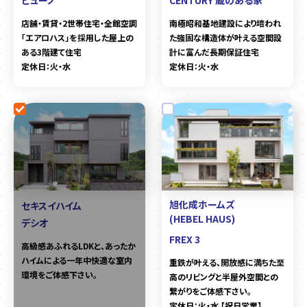
店舗・賃貸・2世帯住宅・全館空調
南極昭和基地建設により培われ
「エアロハス」を採用した屋上の
た強固な構造体が叶える空間設
ある3階建て住宅
計に富んだ長期保証住宅
定休日：火・水
定休日：火・水
旭化成ホームズ
セキスイハイム
(HEBEL HAUS)
デシオ
FREX 3
高級感あふれるLDKと、あったか
ハイムによる一年中快適な室内
重鉄が叶える、開放感に満ちた至
環境をご体感下さい。
高のリビングと半屋外空間との
繋がりをご体感下さい。
定休日：火・水 【祝日営業】