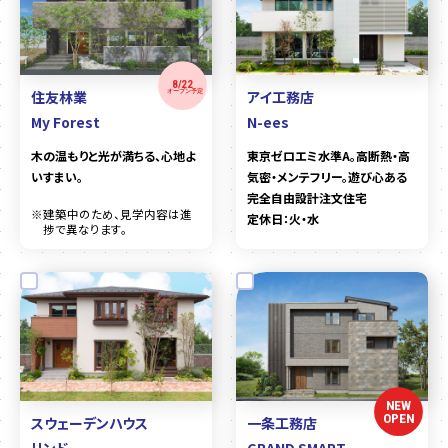
8/22
住友林業
アイ工務店
オープン予定
My Forest
N-ees
木の温もりと光が満ちる、心地よ
東京ゼロエミ水準A。高断熱・高
いすまい。
気密・メンテフリー。遊び心ある
完全自由設計注文住宅
※建築中のため、見学内容は進
定休日：火・水
捗で異なります。
NEW
OPEN
スウェーデンハウス
一条工務店
リンド
GRAND SMART