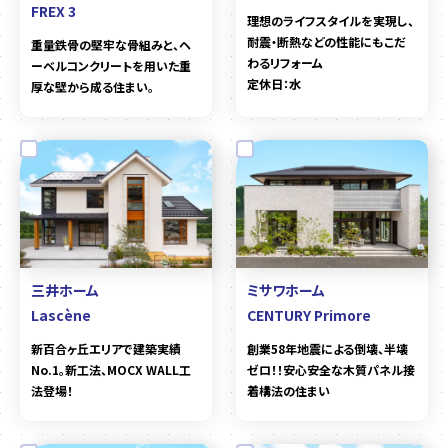
FREX 3
理想のライフスタイルを実現し、
耐震・断熱などの性能にもこだ
重量鉄骨の堅牢な骨組みと、ヘ
わるリフォーム
ーベルコンクリートを用いた重
定休日：水
厚な壁から成る住まい。
三井ホーム
ミサワホーム
Lascène
CENTURY Primore
新百合ヶ丘エリアで建築実績
創業58年地震による倒壊、半壊
No.1。新工法、MOCX WALL工
ゼロ！！安心安全な木質パネル接
法登場！
着構法の住まい