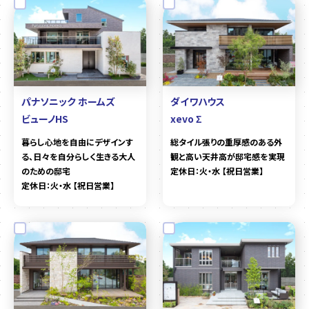
パナソニック ホームズ
ダイワハウス
ビューノHS
xevo Σ
暮らし心地を自由にデザインす
総タイル張りの重厚感のある外
る、日々を自分らしく生きる大人
観と高い天井高が邸宅感を実現
のための邸宅
定休日：火・水 【祝日営業】
定休日：火・水 【祝日営業】