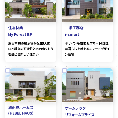
住友林業
一条工務店
My Forest BF
i-smart
東日本初の展示場が誕生!大開
デザインも性能もスマート!理想
口と将来の可変性と木のぬくもり
の暮らしを叶えるスマートデザイ
を感じる新しい住まい
ン住宅
旭化成ホームズ
ホームテック
(HEBEL HAUS)
リフォームプライス