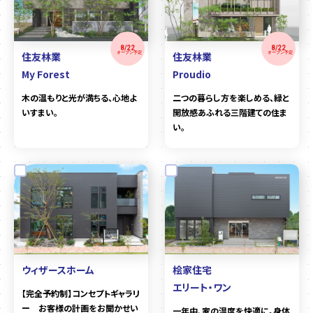
8/22
8/22
住友林業
住友林業
オープン予定
オープン予定
My Forest
Proudio
木の温もりと光が満ちる、心地よ
二つの暮らし方を楽しめる、緑と
いすまい。
開放感あふれる三階建ての住ま
い。
ウィザースホーム
桧家住宅
エリート・ワン
【完全予約制】コンセプトギャラリ
ー お客様の計画をお聞かせい
一年中、家の温度を快適に。身体