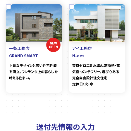
NEW
OPEN
一条工務店
アイ工務店
GRAND SMART
N-ees
上質なデザインと高い住宅性能
東京ゼロエミ水準A。高断熱・高
を両立。ワンランク上の暮らしを
気密・メンテフリー。遊び心ある
叶える住まい。
完全自由設計注文住宅
定休日：火・水
送付先情報の入力