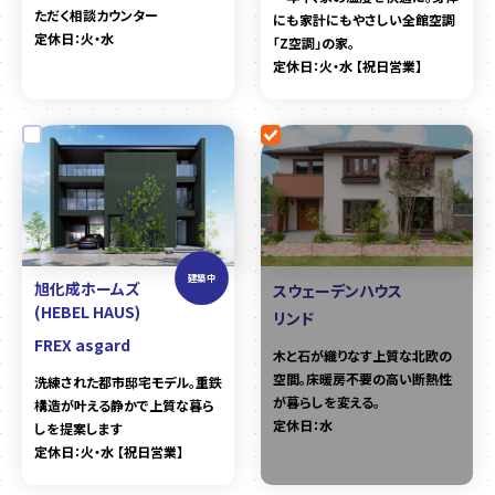
ただく相談カウンター
にも家計にもやさしい全館空調
定休日：火・水
「Z空調」の家。
定休日：火・水 【祝日営業】
建築中
旭化成ホームズ
スウェーデンハウス
(HEBEL HAUS)
リンド
FREX asgard
木と石が織りなす上質な北欧の
空間。床暖房不要の高い断熱性
洗練された都市邸宅モデル。重鉄
が暮らしを変える。
構造が叶える静かで上質な暮ら
定休日：水
しを提案します
定休日：火・水 【祝日営業】